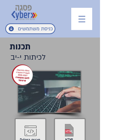
כניסת משתמשים
תכנות
לכיתות י-יב